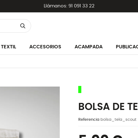
Llámanos:
91 091 33 22
TEXTIL
ACCESORIOS
ACAMPADA
PUBLICA
BOLSA DE T
Referencia
bolsa_tela_scout