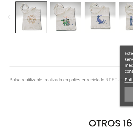
Este
serv
medi
cons
Polí
Bolsa reutilizable, realizada en poliéster reciclado RPET con t
OTROS 1