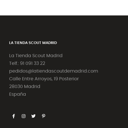
LA TIENDA SCOUT MADRID
La Tienda Scout Madrid
Telf.: 91 091 33 22
pedidos@latiendascoutdemadrid.com
Calle Entre Arroyos, 19 Posterior
28030 Madrid
España