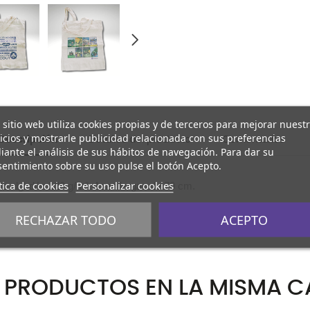
 sitio web utiliza cookies propias y de terceros para mejorar nuest
icios y mostrarle publicidad relacionada con sus preferencias
Descripción
Detalles del producto
Comentarios
ante el análisis de sus hábitos de navegación. Para dar su
entimiento sobre su uso pulse el botón Acepto.
tica de cookies
Personalizar cookies
acto algodón 120 g/m². Asas largas de 70 cm.
RECHAZAR TODO
ACEPTO
6 PRODUCTOS EN LA MISMA C