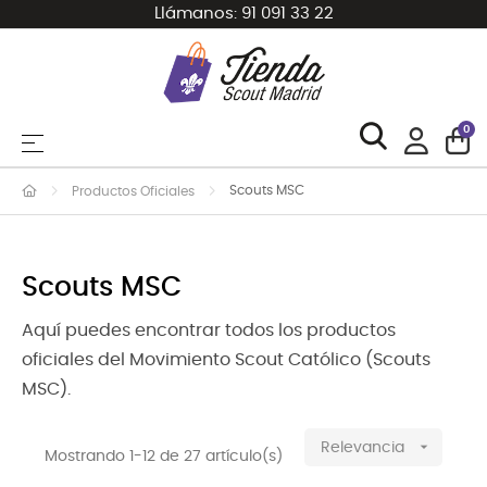
Llámanos:
91 091 33 22
0
Navegación de palanca
☰
Scouts MSC
Productos Oficiales
Scouts MSC
Aquí puedes encontrar todos los productos
oficiales del Movimiento Scout Católico (Scouts
MSC).

Relevancia
Mostrando 1-12 de 27 artículo(s)