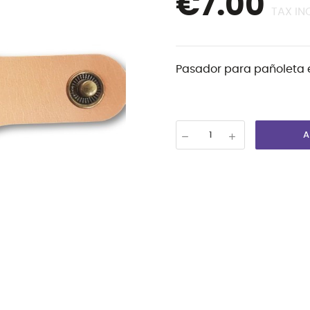
€7.00
TAX IN
Pasador para pañoleta e
A