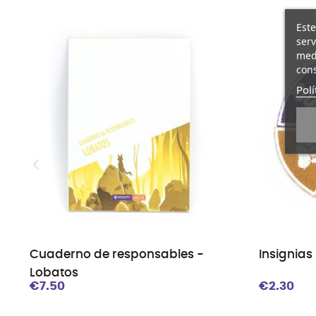
Este
serv
medi
cons
Polí
Cuaderno de responsables -
Insignias
Lobatos
€7.50
€2.30