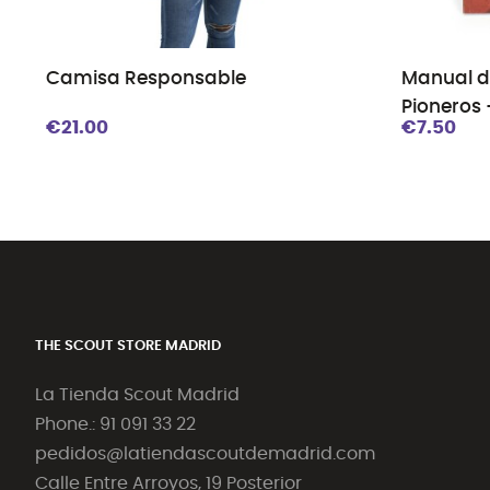
Camisa Responsable
Manual d
Pioneros
€21.00
€7.50
Scouts M
THE SCOUT STORE MADRID
La Tienda Scout Madrid
Phone.: 91 091 33 22
pedidos@latiendascoutdemadrid.com
Calle Entre Arroyos, 19 Posterior