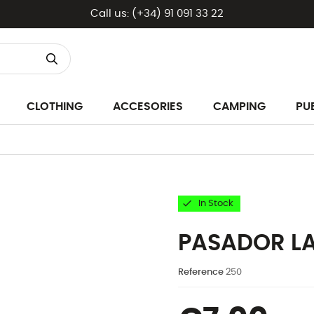
Call us:
(+34) 91 091 33 22
CLOTHING
ACCESORIES
CAMPING
PU

In Stock
PASADOR L
Reference
250