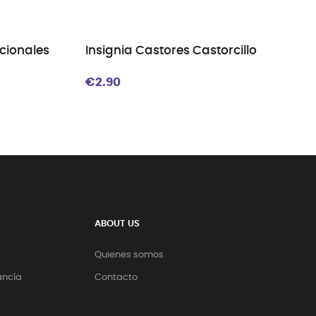
acionales
Insignia Castores Castorcillo
€2.90
ABOUT US
Quienes somos
ancía
Contacto