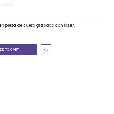
CLUDED
n pieza de cuero grabado con laser.
DD TO CART