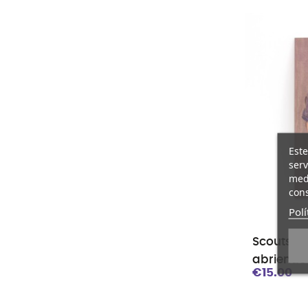
Este
serv
medi
cons
Polí
Scouts de
abriendo
€15.00