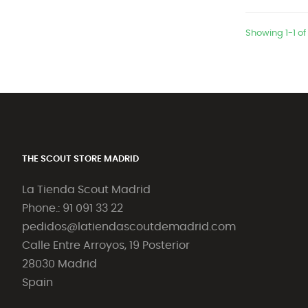
Showing 1-1 of
THE SCOUT STORE MADRID
La Tienda Scout Madrid
Phone.: 91 091 33 22
pedidos@latiendascoutdemadrid.com
Calle Entre Arroyos, 19 Posterior
28030 Madrid
Spain