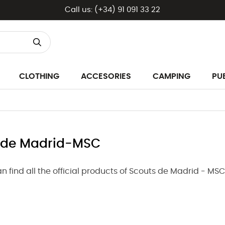
Call us:
(+34) 91 091 33 22
CLOTHING
ACCESORIES
CAMPING
PU
 de Madrid-MSC
n find all the official products of Scouts de Madrid - MSC