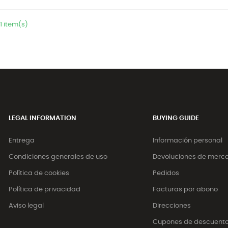
 1 item(s)
LEGAL INFORMATION
BUYING GUIDE
Entrega
Información personal
Condiciones generales de uso
Devoluciones de merc
Política de cookies
Pedidos
Política de privacidad
Facturas por abono
Aviso legal
Direcciones
Cupones de descuent