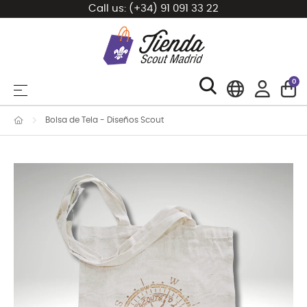
Call us:
(+34) 91 091 33 22
0
Toggle navigation
☰
Bolsa de Tela - Diseños Scout