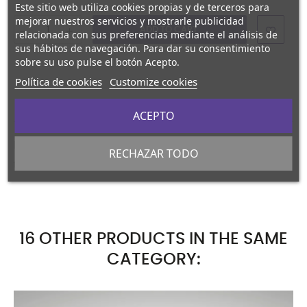
Este sitio web utiliza cookies propias y de terceros para
mejorar nuestros servicios y mostrarle publicidad
ADD TO CART
relacionada con sus preferencias mediante el análisis de
sus hábitos de navegación. Para dar su consentimiento
sobre su uso pulse el botón Acepto.
Política de cookies
Customize cookies
Description
Product Details
Reviews
ACEPTO
Bolsa reutilizable, realizada en poliéster reciclado RPET con
RECHAZAR TODO
tacto algodón 120 g/m². Asas largas de 70 cm.
16 OTHER PRODUCTS IN THE SAME
CATEGORY: