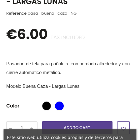
- LARGAS LUNAS
Reference
pasa_buena_caza_NG
€6.00
TAX INCLUDED
Pasador de tela para pañoleta, con bordado allrededor y con
cierre automatico metalico.
Modelo Buena Caza - Largas Lunas
Azul
Negra
Color
ADD TO CART
Este sitio web utiliza cookies propias y de terceros para