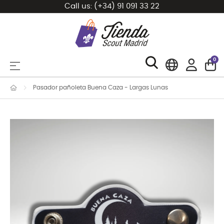
Call us:
(+34) 91 091 33 22
0
Toggle navigation
☰
Pasador pañoleta Buena Caza - Largas Lunas