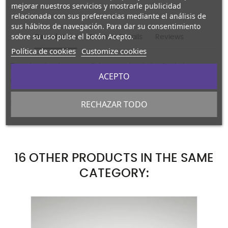
mejorar nuestros servicios y mostrarle publicidad
relacionada con sus preferencias mediante el análisis de
sus hábitos de navegación. Para dar su consentimiento
sobre su uso pulse el botón Acepto.
Description
Product Details
Reviews
Política de cookies
Customize cookies
Pasador de tela para pañoleta, con bordado allrededor y con
ACEPTO
cierre automatico metalico.
Modelo Buena Caza - Largas Lunas
RECHAZAR TODO
16 OTHER PRODUCTS IN THE SAME
CATEGORY: