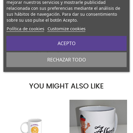
mejorar nuestros servicios y mostrarle publicidad
Altura: 96 mm
relacionada con sus preferencias mediante el análisis de
sus hábitos de navegación. Para dar su consentimiento
Capacidad útil: 11 oz = 325 ml
sobre su uso pulse el botón Acepto.
Política de cookies
Customize cookies
Peso neto: 198 g
Asa: Alto 72 mm x Ancho 38 mm
ACEPTO
Area imprimible: 95 x 240 mm
RECHAZAR TODO
YOU MIGHT ALSO LIKE