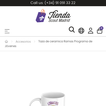
Call us:
(+34) 91 091 33 22
0
Toggle navigation
☰
Taza de ceramica Ramas Programa de
Accesorios
Jóvenes