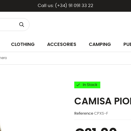
Call us:
(+34) 91 091 33 22
CLOTHING
ACCESORIES
CAMPING
PU
nero

In Stock
CAMISA PI
Reference
CPXS-F