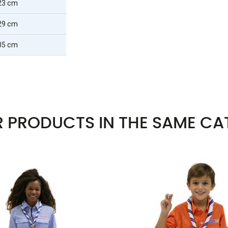
23 cm
29 cm
35 cm
R PRODUCTS IN THE SAME CA