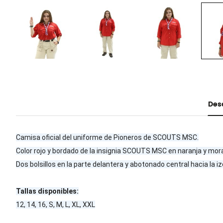
Des
Camisa oficial del uniforme de Pioneros de SCOUTS MSC.
Color rojo y bordado de la insignia SCOUTS MSC en naranja y mora
Dos bolsillos en la parte delantera y abotonado central hacia la 
Tallas disponibles:
12, 14, 16, S, M, L, XL, XXL