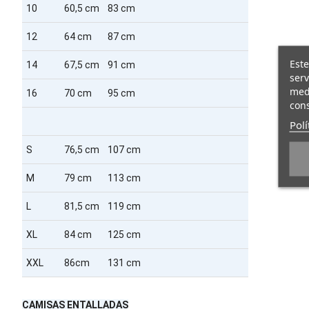
10
60,5 cm
83 cm
12
64 cm
87 cm
Este
14
67,5 cm
91 cm
serv
medi
16
70 cm
95 cm
cons
Polí
S
76,5 cm
107 cm
M
79 cm
113 cm
L
81,5 cm
119 cm
XL
84 cm
125 cm
XXL
86cm
131 cm
CAMISAS ENTALLADAS