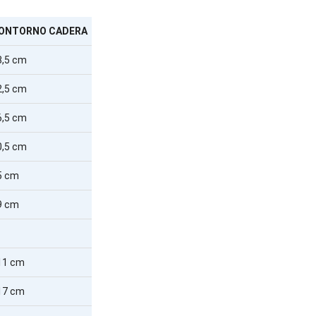
ONTORNO
CADERA
8,5 cm
2,5 cm
6,5 cm
0,5 cm
5 cm
9 cm
11 cm
17 cm