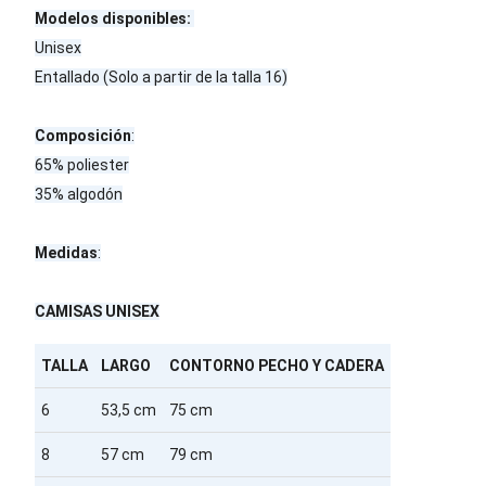
Modelos disponibles:
Unisex
Entallado (Solo a partir de la talla 16)
Composición
:
65% poliester
35% algodón
Medidas
:
CAMISAS UNISEX
TALLA
LARGO
CONTORNO
PECHO Y CADERA
6
53,5 cm
75 cm
8
57 cm
79 cm